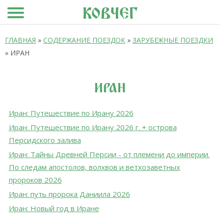
КОВЧЕГ
Вы здесь
ГЛАВНАЯ
»
СОДЕРЖАНИЕ ПОЕЗДОК
»
ЗАРУБЕЖНЫЕ ПОЕЗДКИ
»
ИРАН
ИРАН
Иран: Путешествие по Ирану 2026
Иран: Путешествие по Ирану 2026 г. + острова
Персидского залива
Иран: Тайны Древней Персии - от племени до империи.
По следам апостолов, волхвов и ветхозаветных
пророков 2026
Иран: путь пророка Даниила 2026
Иран: Новый год в Иране